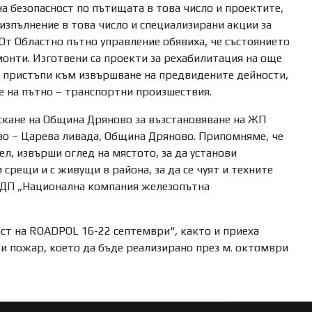
а безопасност по пътищата в това число и проектите,
изпълнение в това число и специализирани акции за
От Областно пътно управление обявиха, че състоянието
онти. Изготвени са проекти за рехабилитация на още
е пристъпи към извършване на предвидените дейности,
е на пътно – транспортни произшествия.
искане на Община Дряново за възстановяване на ЖП
во – Царева ливада, Община Дряново. Припомняме, че
л, извърши оглед на мястото, за да установи
срещи и с живущи в района, за да се чуят и техните
я ДП „Национална компания железопътна
ост на ROADPOL 16-22 септември“, както и приеха
и пожар, което да бъде реализирано през м. октомври