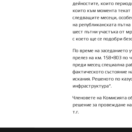
дейностите, които периоди
които към момента текат н
следващите месеци, особен
на републиканската пътна
шест пътни участъка от м
с което ще се подобри без
По време на заседанието у
прелез на км. 158+803 по
преди месец специална раб
фактическото състояние на
искания. Решеното по каз
инфраструктура“.
Членовете на Комисията об
решение за провеждане на
т.г.