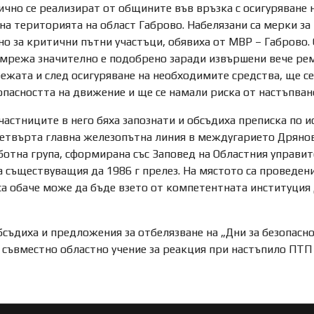
чно се реализират от общините във връзка с осигуряване н
а територията на област Габрово. Набелязани са мерки за 
о за критични пътни участъци, обявиха от МВР – Габрово. 
 мрежа значително е подобрено заради извършени вече рем
режата и след осигуряване на необходимите средства, ще с
опасността на движение и ще се намали риска от настъпван
частниците в него бяха запознати и обсъдиха преписка по 
 четвърта главна железопътна линия в междугарието Дряно
отна група, сформирана със Заповед на Областния управите
 съществуващия да 1986 г прелез. На мястото са проведени 
уса обаче може да бъде взето от компетентната институци
съдиха и предложения за отбелязване на „Дни за безопасн
 съвместно областно учение за реакция при настъпило ПТП 