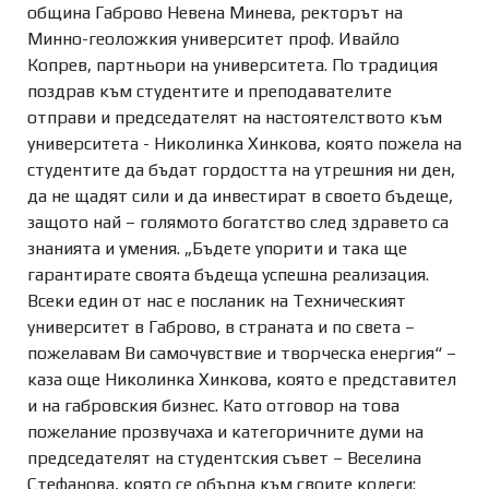
община Габрово Невена Минева, ректорът на
Минно-геоложкия университет проф. Ивайло
Копрев, партньори на университета. По традиция
поздрав към студентите и преподавателите
отправи и председателят на настоятелството към
университета - Николинка Хинкова, която пожела на
студентите да бъдат гордостта на утрешния ни ден,
да не щадят сили и да инвестират в своето бъдеще,
защото най – голямото богатство след здравето са
знанията и умения. „Бъдете упорити и така ще
гарантирате своята бъдеща успешна реализация.
Всеки един от нас е посланик на Техническият
университет в Габрово, в страната и по света –
пожелавам Ви самочувствие и творческа енергия“ –
каза още Николинка Хинкова, която е представител
и на габровския бизнес. Като отговор на това
пожелание прозвучаха и категоричните думи на
председателят на студентския съвет – Веселина
Стефанова, която се обърна към своите колеги: