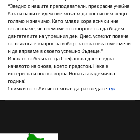
“Заедно с нашите преподаватели, прекрасна учебна
база и нашите идеи ние можем да постигнем нещо
голямо и значимо. Като млади хора всички ние
осъзнаваме, че поемаме отговорността да бъдем
двигателите на утрешния ден. Днес, успехът повече
от всякога е въпрос на избор, затова нека сме смели
и да вярваме в своето успешно бъдеще.“
И както отбеляза г-ца Стефанова днес е едва
началото на онова, което предстои. Нека е
интересна и ползотворна Новата академична
година!
Снимки от събитието може да разгледате
тук