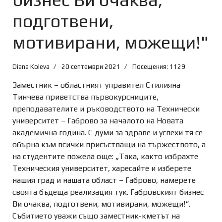
подготвени,
мотивирани, можещи!"
Diana Koleva
20 септември 2021
Посещения: 1129
Заместник – областният управител Стилияна
Тинчева приветства първокурсниците,
преподавателите и ръководството на Технически
университет – Габрово за началото на Новата
академична година. С думи за здраве и успехи тя се
обърна към всички присъстващи на тържеството, а
на студентите пожела още: „Така, както избрахте
Техническия университет, харесайте и изберете
нашия град и нашата област – Габрово, намерете
своята бъдеща реализация тук. Габровският бизнес
Ви очаква, подготвени, мотивирани, можещи!“.
Събитието уважи също заместник-кметът на