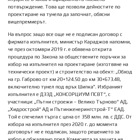
потвърждение. Това ще позволи дейностите по
проектиране на тунела да започнат, обясни
вицепремиерът.
На въпрос защо все още не е подписан договор с
фирмата изпълнител, министър Караджов напомни,
че през октомври 2019 г. е обявена открита
процедура по Закона за обществените поръчки за
избор на изпълнител на проектиране (изготвяне на
технически проект) и строителство на обект: „Обход
на гр. Габрово от км 20+124.50 до км 30+673.48,
включително тунел под връх Шипка”. Избраният
изпълнител е ДЗЗД „КОНСОРЦИУМ ПСВТ“, с
участници: „Пътни строежи – Велико Търново“ АД,
„Хидрострой“ АД и Пътинженерингстрой-Т“ ЕАД.
Той е спечелил търга с цена от 358 млн. лв. с ДДС. От
избора на изпълнител през 2020 г. до момента
договорът не е подписан, защото решението за
избор е обжалвано пред Комисията за защита на