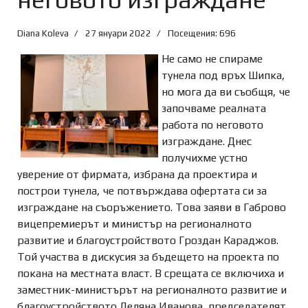
Diana Koleva
27 януари 2022
Посещения: 696
Не само не спираме
тунела под връх Шипка,
но мога да ви съобщя, че
започваме реалната
работа по неговото
изграждане. Днес
получихме устно
уверение от фирмата, избрана да проектира и
построи тунела, че потвърждава офертата си за
изграждане на съоръжението. Това заяви в Габрово
вицепремиерът и министър на регионалното
развитие и благоустройството Гроздан Караджов.
Той участва в дискусия за бъдещето на проекта по
покана на местната власт. В срещата се включиха и
заместник-министърът на регионалното развитие и
благоустройството Деляна Иванова, председателят