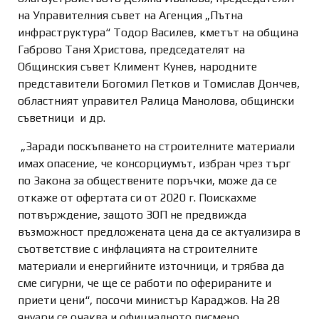
на Управителния съвет на Агенция „Пътна
инфраструктура“ Тодор Василев, кметът на община
Габрово Таня Христова, председателят на
Общинския съвет Климент Кунев, народните
представители Богомил Петков и Томислав Дончев,
областният управител Ралица Манолова, общински
съветници и др.
„Заради поскъпването на строителните материали
имах опасение, че консорциумът, избран чрез търг
по Закона за обществените поръчки, може да се
откаже от офертата си от 2020 г. Поискахме
потвърждение, защото ЗОП не предвижда
възможност предложената цена да се актуализира в
съответствие с инфлацията на строителните
материали и енергийните източници, и трябва да
сме сигурни, че ще се работи по оферираните и
приети цени“, посочи министър Караджов. На 28
януари се очаква и официалното писмено