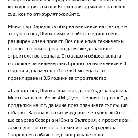
конкуренцията и във Върховния административен
съд, които отхвърлят жалбите.
Министър Караджов обърна внимание на факта, че
за тунела под Шипка има изработен единствено
разширен идеен проект. Все още няма технически
проект, по който реално да може да започне
строителство веднага. Ето защо и обществената
поръчка е за инженеринг. Срокът за изпълнение е 4
години и два месеца. От тях 8 месеца са за
проектиране и 3,5 години за строителство.
„Тунелът под Шипка няма как да не бъде завършен.
Моето желание беше АМ „Русе - Велико Търново“ да
продължи на юг, да мине през планината със същия
габарит. Затова изразих учудване, че тунел, който
ще свързва Северна и Южна България, е проектиран
само с две ленти, посочи министър Караджов.
Според него обаче след завършването на