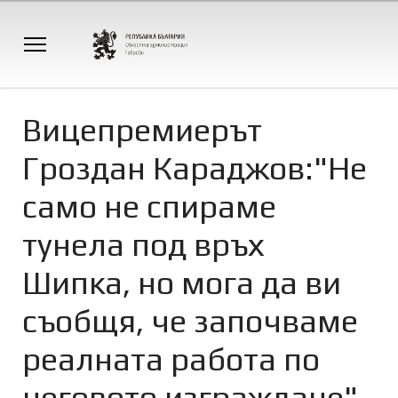
Вицепремиерът
Гроздан Караджов:"Не
само не спираме
тунела под връх
Шипка, но мога да ви
съобщя, че започваме
реалната работа по
неговото изграждане"