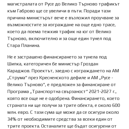
магистралата от Русе до Велико Търново трафикът
към Габрово ще се увеличи в пъти. Поради тази
причина министърът вече е възложил проучване за
възможностите за изграждане на още едно трасе,
което да поема тежкия трафик на юг от Велико
Търново, включително и за още един тунел под
Стара Планина.
Не е застрашено финансирането за тунела под
Шипка, категоричен бе министър Гроздан
Караджов. Проектът, заедно с изграждането на АМ
„Струма“ през Кресненското дефиле и АМ „Русе -
Велико Търново“, е предложен за финансиране от
Програма „Транспортна свързаност“ 2021-2027 г.,
която все още не е одобрена. Финансирането, което
страната ни ще получи за трите обекта, е около 600
млн. евро. С тази сума ще може да се осигури около
34% от необходимите средства за всеки един от
трите проекта. Останалите ще бъдат осигурени от