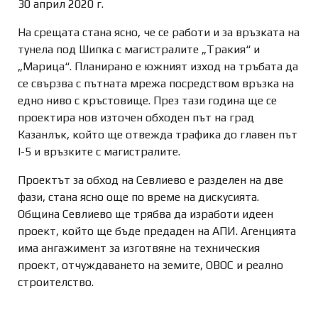
30 април 2020 г.
На срещата стана ясно, че се работи и за връзката на
тунела под Шипка с магистралите „Тракия“ и
„Марица“. Планирано е южният изход на тръбата да
се свързва с пътната мрежа посредством връзка на
едно ниво с кръстовище. През тази година ще се
проектира нов източен обходен път на град
Казанлък, който ще отвежда трафика до главен път
I-5 и връзките с магистралите.
Проектът за обход на Севлиево е разделен на две
фази, стана ясно още по време на дискусията.
Община Севлиево ще трябва да изработи идеен
проект, който ще бъде предаден на АПИ. Агенцията
има ангажимент за изготвяне на техническия
проект, отчуждаването на земите, ОВОС и реално
строителство.