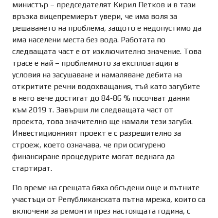
министър – председателят Кирил Петков и в тази
връзка вицепремиерът увери, че има воля за
решаването на проблема, защото е недопустимо да
има населени места без вода. Работата по
следващата част е от изключително значение. Това
трасе е най – проблемното за експлоатация в
условия на засушаване и намаляване дебита на
откритите речни водохващания, тъй като загубите
в него вече достигат до 84-86 % посочват данни
към 2019 т. Завърши ли следващата част от
проекта, това значително ще намали тези загуби.
Инвестиционният проект е с разрешително за
строеж, което означава, че при осигурено
финансиране процедурите могат веднага да
стартират.
По време на срещата бяха обсъдени още и пътните
участъци от Републиканската пътна мрежа, които са
включени за ремонти през настоящата година, с