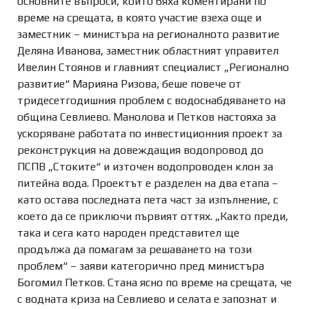
основните въпроси, които бяха коментирани по
време на срещата, в която участие взеха още и
заместник – министъра на регионалното развитие
Деляна Иванова, заместник областният управител
Ивелин Стоянов и главният специалист „Регионално
развитие“ Марияна Ризова, беше повече от
тридесетгодишния проблем с водоснабдяването на
община Севлиево. Манолова и Петков настояха за
ускоряване работата по инвестиционния проект за
реконструкция на довеждащия водопровод до
ПСПВ „Стоките“ и източен водопроводен клон за
питейна вода. Проектът е разделен на два етапа –
като остава последната пета част за изпълнение, с
което да се приключи първият оттях. „Както преди,
така и сега като народен представител ще
продължа да помагам за решаването на този
проблем“ – заяви категорично пред министъра
Богомил Петков. Стана ясно по време на срещата, че
с водната криза на Севлиево и селата е запознат и