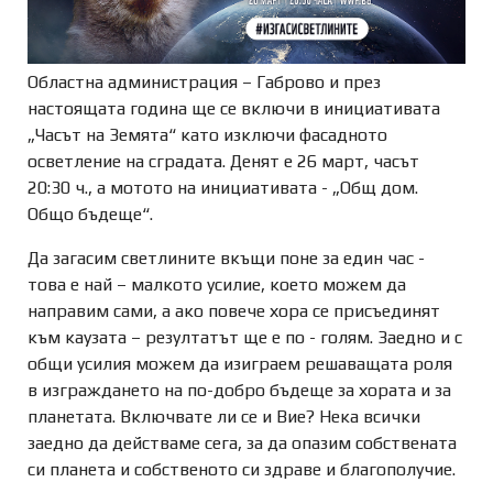
Областна администрация – Габрово и през
настоящата година ще се включи в инициативата
„Часът на Земята“ като изключи фасадното
осветление на сградата. Денят е 26 март, часът
20:30 ч., а мотото на инициативата - „Общ дом.
Общо бъдеще“.
Да загасим светлините вкъщи поне за един час -
това е най – малкото усилие, което можем да
направим сами, а ако повече хора се присъединят
към каузата – резултатът ще е по - голям. Заедно и с
общи усилия можем да изиграем решаващата роля
в изграждането на по-добро бъдеще за хората и за
планетата. Включвате ли се и Вие? Нека всички
заедно да действаме сега, за да опазим собствената
си планета и собственото си здраве и благополучие.