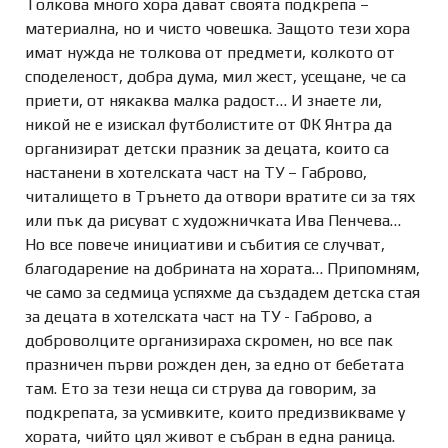
Толкова много хора дават своята подкрепа –
материална, но и чисто човешка. Защото тези хора
имат нужда не толкова от предмети, колкото от
споделеност, добра дума, мил жест, усещане, че са
приети, от някаква малка радост… И знаете ли,
никой не е изискал футболистите от ФК Янтра да
организират детски празник за децата, които са
настанени в хотелската част на ТУ – Габрово,
читалището в Трънето да отвори вратите си за тях
или пък да рисуват с художничката Ива Пенчева…
Но все повече инициативи и събития се случват,
благодарение на добрината на хората… Припомням,
че само за седмица успяхме да създадем детска стая
за децата в хотелската част на ТУ - Габрово, а
доброволците организираха скромен, но все пак
празничен първи рожден ден, за едно от бебетата
там. Ето за тези неща си струва да говорим, за
подкрепата, за усмивките, които предизвикваме у
хората, чийто цял живот е събран в една раница.