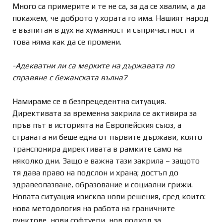
Много са примерите и те не са, за да се хвалим, а да
покажем, че доброто у хората го има. Нашият народ
е възпитан в дух на хуманност и съпричастност и
това няма как да се промени.
-Адекватни ли са мерките на държавата по
справяне с бежанската вълна?
Намираме се в безпрецедентна ситуация.
Директивата за временна закрила се активира за
пръв път в историята на Европейския съюз, а
страната ни беше една от първите държави, която
транспонира директивата в рамките само на
няколко дни. Защо е важна тази закрила – защото
тя дава право на подслон и храна; достъп до
здравеопазване, образование и социални грижи.
Новата ситуация изисква нови решения, сред които:
нова методология на работа на граничните
пунктове, нови софтуери, нов подход за