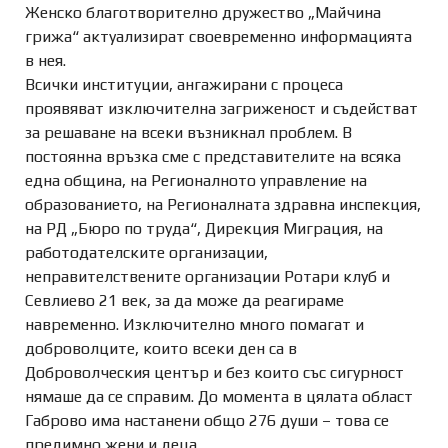
Женско благотворително дружество „Майчина
грижа“ актуализират своевременно информацията
в нея.
Всички институции, ангажирани с процеса
проявяват изключителна загриженост и съдействат
за решаване на всеки възникнал проблем. В
постоянна връзка сме с представителите на всяка
една община, на Регионалното управление на
образованието, на Регионалната здравна инспекция,
на РД „Бюро по труда“, Дирекция Миграция, на
работодателските организации,
неправителствените организации Ротари клуб и
Севлиево 21 век, за да може да реагираме
навременно. Изключително много помагат и
доброволците, които всеки ден са в
Доброволческия център и без които със сигурност
нямаше да се справим. До момента в цялата област
Габрово има настанени общо 276 души – това се
предимно жени и деца.