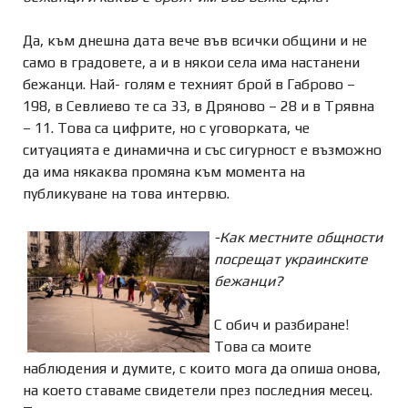
Да, към днешна дата вече във всички общини и не
само в градовете, а и в някои села има настанени
бежанци. Най- голям е техният брой в Габрово –
198, в Севлиево те са 33, в Дряново – 28 и в Трявна
– 11. Това са цифрите, но с уговорката, че
ситуацията е динамична и със сигурност е възможно
да има някаква промяна към момента на
публикуване на това интервю.
-Как местните общности
посрещат украинските
бежанци?
С обич и разбиране!
Това са моите
наблюдения и думите, с които мога да опиша онова,
на което ставаме свидетели през последния месец.