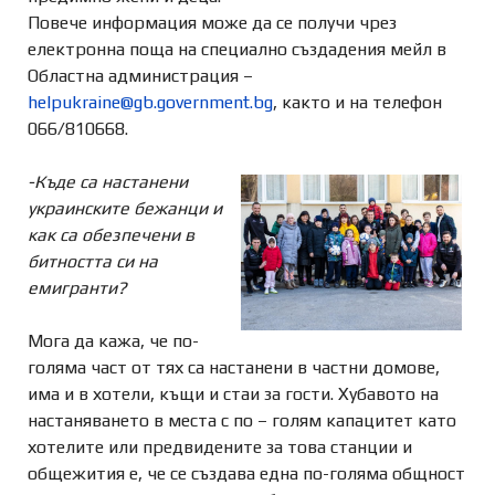
Повече информация може да се получи чрез
електронна поща на специално създадения мейл в
Областна администрация –
helpukraine@gb.government.bg
, както и на телефон
066/810668.
-Къде са настанени
украинските бежанци и
как са обезпечени в
битността си на
емигранти?
Мога да кажа, че по-
голяма част от тях са настанени в частни домове,
има и в хотели, къщи и стаи за гости. Хубавото на
настаняването в места с по – голям капацитет като
хотелите или предвидените за това станции и
общежития е, че се създава една по-голяма общност