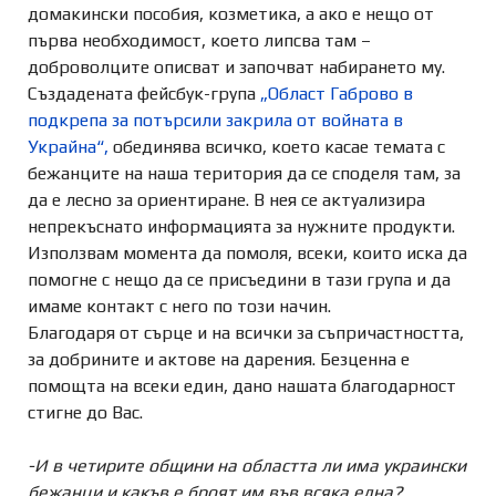
домакински пособия, козметика, а ако е нещо от
първа необходимост, което липсва там –
доброволците описват и започват набирането му.
Създадената фейсбук-група
„Област Габрово в
подкрепа за потърсили закрила от войната в
Украйна“,
обединява всичко, което касае темата с
бежанците на наша територия да се споделя там, за
да е лесно за ориентиране. В нея се актуализира
непрекъснато информацията за нужните продукти.
Използвам момента да помоля, всеки, които иска да
помогне с нещо да се присъедини в тази група и да
имаме контакт с него по този начин.
Благодаря от сърце и на всички за съпричастността,
за добрините и актове на дарения. Безценна е
помощта на всеки един, дано нашата благодарност
стигне до Вас.
-И в четирите общини на областта ли има украински
бежанци и какъв е броят им във всяка една?