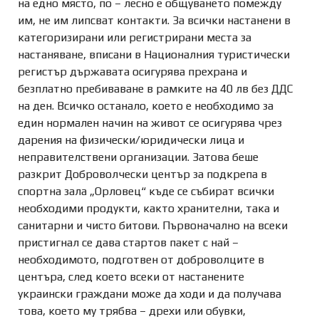
на едно място, по – лесно е общуването помежду
им, не им липсват контакти. За всички настанени в
категоризирани или регистрирани места за
настаняване, вписани в Националния туристически
регистър държавата осигурява прехрана и
безплатно пребиваване в рамките на 40 лв без ДДС
на ден. Всичко останало, което е необходимо за
един нормален начин на живот се осигурява чрез
дарения на физически/юридически лица и
неправителствени организации. Затова беше
разкрит Доброволчески център за подкрепа в
спортна зала „Орловец“ къде се събират всички
необходими продукти, както хранителни, така и
санитарни и чисто битови. Първоначално на всеки
пристигнал се дава стартов пакет с най –
необходимото, подготвен от доброволците в
центъра, след което всеки от настанените
украински граждани може да ходи и да получава
това, което му трябва – дрехи или обувки,