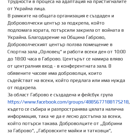
трудности в процеса на адаптация на пристигналите
от Украйна лица.
В рамките на общата организация е създаден и
Доброволчески център за подкрепа, който
подпомага хората, потърсили закрила от войната в
Украйна. Благодарение на Община Габрово,
Доброволческият център ползва помещение в
Спортна зала „Орловец“ и работи всеки ден от 10:00
до 18:00 часа в Габрово. Центърът се намира вляво
от централния вход - в конферентната зала. В
обявените часове има доброволци, които
съдействат на всеки, който предлага или има нужда
от подкрепа.
За област Габрово е създадена и фейсбук група
https://www.facebook.com/groups/4885677188175218
,
където се събира и разпространява цялата налична
информация, така че да е лесно достъпна за всеки,
който потърси такава. Доброволците от „Добрини
за Габрово“, „Габровските майки и татковци“,