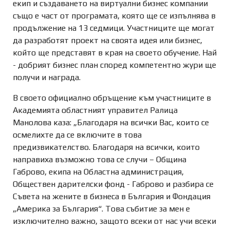
екип и създаването на виртуални бизнес компании
също е част от програмата, която ще се изпълнява в
продължение на 13 седмици. Участниците ще могат
да разработят проект на своята идея или бизнес,
който ще представят в края на своето обучение. Най
- добрият бизнес план според компетентно жури ще
получи и награда.
В своето официално обръщение към участниците в
Академията областният управител Ралица
Манолова каза: „Благодаря на всички Вас, които се
осмелихте да се включите в това
предизвикателство. Благодаря на всички, които
направиха възможно това се случи – Община
Габрово, екипа на Областна администрация,
Обществен дарителски фонд - Габрово и разбира се
Съвета на жените в бизнеса в България и Фондация
„Америка за България“. Това събитие за мен е
изключително важно, защото всеки от нас учи всеки