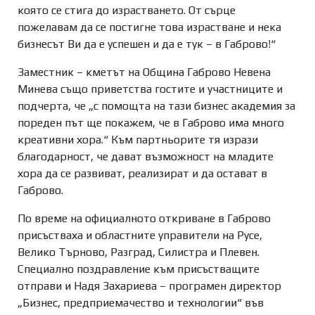
която се стига до израстването. От сърце
пожелавам да се постигне това израстване и нека
бизнесът Ви да е успешен и да е тук – в Габрово!“
Заместник – кметът на Община Габрово Невена
Минева също приветства гостите и участниците и
подчерта, че „с помощта на тази бизнес академия за
пореден път ще покажем, че в Габрово има много
креативни хора.“ Към партньорите тя изрази
благодарност, че дават възможност на младите
хора да се развиват, реализират и да остават в
Габрово.
По време на официалното откриване в Габрово
присъстваха и областните управители на Русе,
Велико Търново, Разград, Силистра и Плевен.
Специално поздравление към присъстващите
отправи и Надя Захариева – програмен директор
„Бизнес, предприемачество и технологии“ във