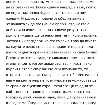
ден и това ни дава възможност да продължаваме
да се развиваме. Всяка крачка напред е тази, която
ни води към онова бъдеще, което всички ние
желаем. И колкото повече се обединяваме в
желанията си да постигнем промяната, която е
добра за всички – толкова повече резултатите,
които виждаме ще са наистина тези , които искаме.
Затова Ви благодаря, че сте смели в това да искате
да научите нещо ново, да направите първата или
пък поредната крачка в развиването на своя бизнес.
Психолозите са казали, че минаваме през няколко
етапа, в които изграждаме своята личност и ако
първият етап е свързан със себепознанието, то
вторият – е свързан със сравнението. За мен едно от
най – важните неща в този курс е възможността да
се срещаме с успели хора – тези срещи са едни от
най – ценните, защото ни дават възможност да
говорим, да обменяме идеи, опит, да сравняваме и
изследваме. Следващият етап е на промяната, след