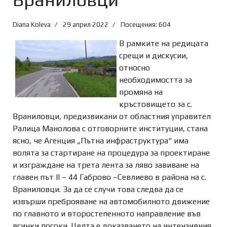
Diana Koleva
29 април 2022
Посещения: 604
В рамките на редицата
срещи и дискусии,
относно
необходимостта за
промяна на
кръстовището за с.
Враниловци, предизвикани от областния управител
Ралица Манолова с отговорните институции, стана
ясно, че Агенция „Пътна инфраструктура“ има
волята за стартиране на процедура за проектиране
и изграждане на трета лента за ляво завиване на
главен път II – 44 Габрово –Севлиево в района на с.
Враниловци. За да се случи това следва да се
извърши преброяване на автомобилното движение
по главното и второстепенното направление във
всички посоки. Целта е доказването на интензивния