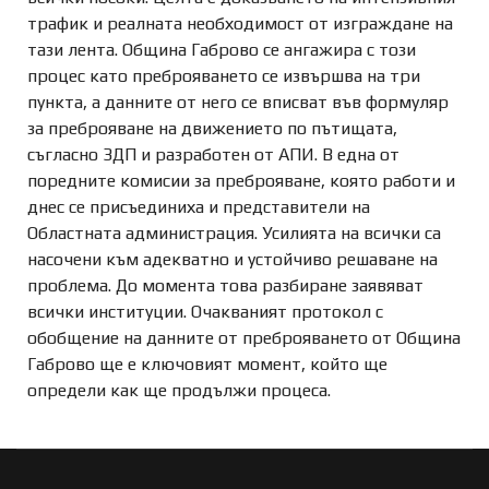
трафик и реалната необходимост от изграждане на
тази лента. Община Габрово се ангажира с този
процес като преброяването се извършва на три
пункта, а данните от него се вписват във формуляр
за преброяване на движението по пътищата,
съгласно ЗДП и разработен от АПИ. В една от
поредните комисии за преброяване, която работи и
днес се присъединиха и представители на
Областната администрация. Усилията на всички са
насочени към адекватно и устойчиво решаване на
проблема. До момента това разбиране заявяват
всички институции. Очакваният протокол с
обобщение на данните от преброяването от Община
Габрово ще е ключовият момент, който ще
определи как ще продължи процеса.