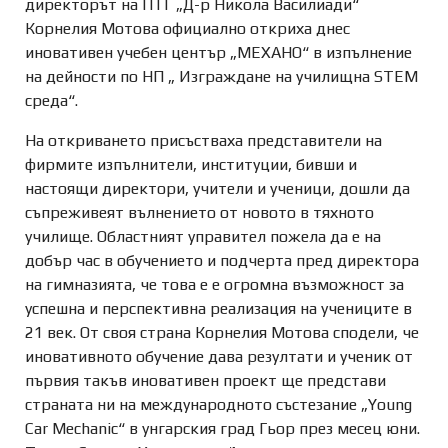
директорът на ПТГ „Д-р Никола Василиади“
Корнелия Мотова официално откриха днес
иновативен учебен център „МЕХАНО“ в изпълнение
на дейности по НП „ Изграждане на училищна STEM
среда“.
На откриването присъстваха представители на
фирмите изпълнители, институции, бивши и
настоящи директори, учители и ученици, дошли да
съпреживеят вълнението от новото в тяхното
училище. Областният управител пожела да е на
добър час в обучението и подчерта пред директора
на гимназията, че това е е огромна възможност за
успешна и перспективна реализация на учениците в
21 век. От своя страна Корнелия Мотова сподели, че
иновативното обучение дава резултати и ученик от
първия такъв иновативен проект ще представи
страната ни на международното състезание „Young
Car Mechanic“ в унгарския град Гьор през месец юни.