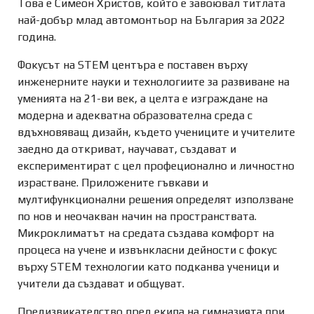
Това е Симеон Христов, който е завоювал титлата
най-добър млад автомонтьор на България за 2022
година.
Фокусът на STEM центъра е поставен върху
инженерните науки и технологиите за развиване на
уменията на 21-ви век, а целта е изграждане на
модерна и адекватна образователна среда с
вдъхновяващ дизайн, където учениците и учителите
заедно да откриват, научават, създават и
експериментират с цел профеционално и личностно
израстване. Приложените гъвкави и
мултифункционални решения определят използване
по нов и неочакван начин на пространствата.
Микроклиматът на средата създава комфорт на
процеса на учене и извънкласни дейности с фокус
върху STEM технологии като подканва ученици и
учители да създават и общуват.
Предизвикателство пред екипа на гимназията при