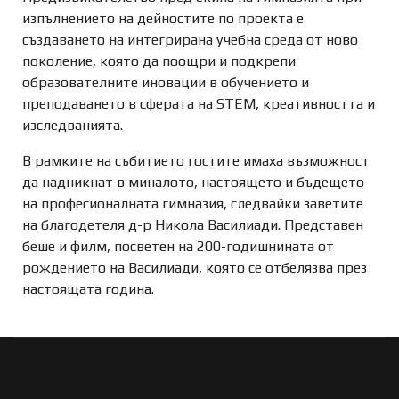
изпълнението на дейностите по проекта е
създаването на интегрирана учебна среда от ново
поколение, която да поощри и подкрепи
образователните иновации в обучението и
преподаването в сферата на STEM, креативността и
изследванията.
В рамките на събитието гостите имаха възможност
да надникнат в миналото, настоящето и бъдещето
на професионалната гимназия, следвайки заветите
на благодетеля д-р Никола Василиади. Представен
беше и филм, посветен на 200-годишнината от
рождението на Василиади, която се отбелязва през
настоящата година.