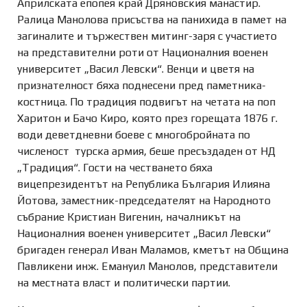
Априлската епопея край Дряновския манастир.
Ралица Манолова присъства на панихида в памет на
загиналите и тържествен митинг-заря с участието
на представителни роти от Националния военен
университет „Васил Левски“. Венци и цветя на
признателност бяха поднесени пред паметника-
костница. По традиция подвигът на четата на поп
Харитон и Бачо Киро, която през горещата 1876 г.
води деветдневни боеве с многобройната по
численост турска армия, беше пресъздаден от НД
„Традиция“. Гости на честването бяха
вицепрезидентът на Република България Илияна
Йотова, заместник-председателят на Народното
събрание Кристиан Вигенин, началникът на
Националния военен университет „Васил Левски“
бригаден генерал Иван Маламов, кметът на Община
Павликени инж. Емануил Манолов, представители
на местната власт и политически партии.