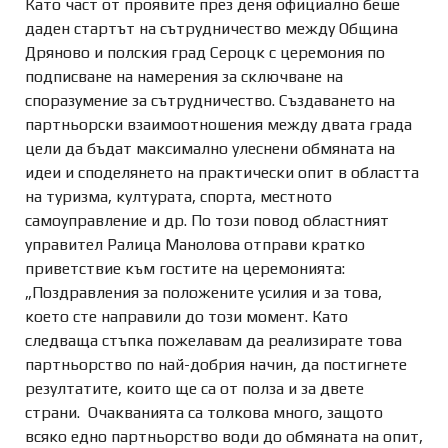
Като част от проявите през деня официално беше
даден стартът на сътрудничество между Община
Дряново и полския град Сероцк с церемония по
подписване на намерения за сключване на
споразумение за сътрудничество. Създаването на
партньорски взаимоотношения между двата града
цели да бъдат максимално улеснени обмяната на
идеи и споделянето на практически опит в областта
на туризма, културата, спорта, местното
самоуправление и др. По този повод областният
управител Ралица Манолова отправи кратко
приветствие към гостите на церемонията:
„Поздравления за положените усилия и за това,
което сте направили до този момент. Като
следваща стъпка пожелавам да реализирате това
партньорство по най-добрия начин, да постигнете
резултатите, които ще са от полза и за двете
страни. Очакванията са толкова много, защото
всяко едно партньорство води до обмяната на опит,