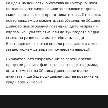
на идеи, на дейности, обогатява ни културно, носи
ни знания и различни начини за справяне с едни и
същи на пръв поглед предизвикателства. От всичко,
което виждам до момента, съм убедена, че Община
Дряново има огромния потенциал да го направи и
вярвам, че щом сте стигнали до тук гледате в една
посока за развитие и имате общи възгледи.
Благодаря ви, че сте си подали ръка, защото само
заедно можем да вървим по-уверени напред!“.
Окончателното споразумение за партньорство
предстои да стане факт през настоящата седмица,
когато кметът на Община Дряново ще върне
визитата и ще бъде официален гост на празника на
град Сероцк, Полша.