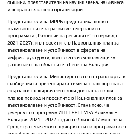
общини, представители на научни звена, на бизнеса
и неправителствени организации.
Представители на МРРБ представиха новите
възможностите за развитие, очертани от
програмата „Развитие на регионите“ за периода
2021-2027г. и в проектите в Националния план за
възстановяване и устойчивост в сферата на
инфраструктурата, които са основополагащи за
развитието на областите в Северна България.
Представители на Министерството на транспорта и
съобщенията презентираха теми за транспортната
свързаност и широколентовия достъп за новия
планов период и проектите в Националния план за
възстановяване и устойчивост. Стана ясно, че
ресурсът по програма ИНТЕРРЕГ VI-A Румъния –
България 2021 – 2027 година е близо 407 млн. лева.
Сред стратегическите приоритети на програмата са
подобряването на условията за навигация по река