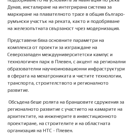
Дунав, инсталиране на интегрирана система за
маркиране на плавателното трасе в общия българо-
румънски участък на реката, както и подобряване
на железопътната свързаност чрез модернизация.
Представени бяха основните параметри на
комплекса от проекти за изграждане на
Северозападен междууниверситетски кампус и
технологичен парк в Плевен, с акцент на регионални
образователни научноиновационни инфраструктури
в сферата на мехатрониката и чистите технологии,
транспорта, строителството и регионалното
развитие.
Обсъдена беше ролята на браншовите сдружения за
регионалното развитие с участието на камарите на
архитектите, на инженерите в инвестиционното
проектиране, на строителите и на областната
организация на НТС - Плевен.