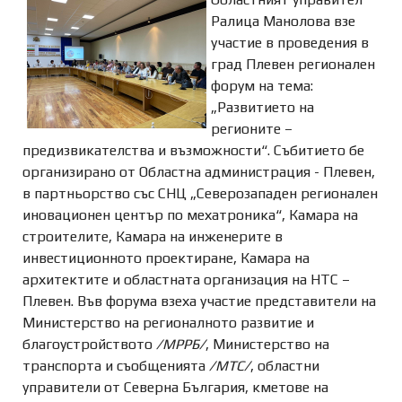
Ралица Манолова взе
участие в проведения в
град Плевен регионален
форум на тема:
„Развитието на
регионите –
предизвикателства и възможности“. Събитието бе
организирано от Областна администрация - Плевен,
в партньорство със СНЦ „Северозападен регионален
иновационен център по мехатроника“, Камара на
строителите, Камара на инженерите в
инвестиционното проектиране, Камара на
архитектите и областната организация на НТС –
Плевен. Във форума взеха участие представители на
Министерство на регионалното развитие и
благоустройството
/МРРБ/
, Министерство на
транспорта и съобщенията
/МТС/
, областни
управители от Северна България, кметове на