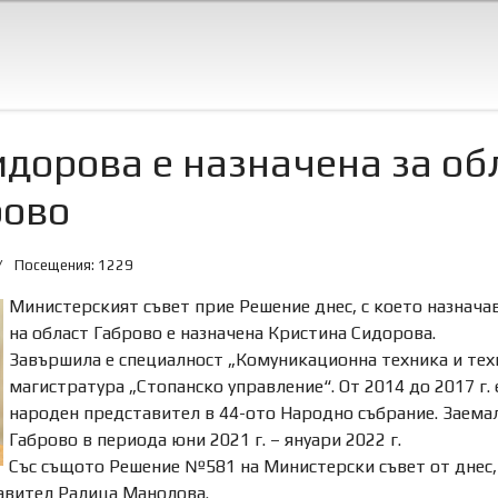
дорова е назначена за об
рово
Посещения: 1229
Министерският съвет прие Решение днес, с което назнача
на област Габрово е назначена Кристина Сидорова.
Завършила е специалност „Комуникационна техника и тех
магистратура „Стопанско управление“. От 2014 до 2017 г.
народен представител в 44-ото Народно събрание.
Заемал
Габрово в периода юни 2021 г. – януари 2022 г.
Със същото Решение №581 на Министерски съвет от днес, 
авител Ралица Манолова.