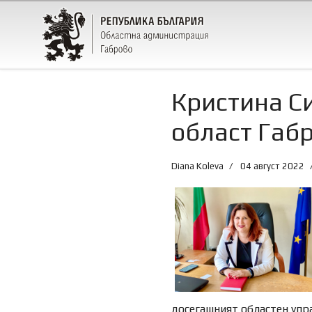
Кристина Си
област Габ
Diana Koleva
04 август 2022
досегашният областен упр