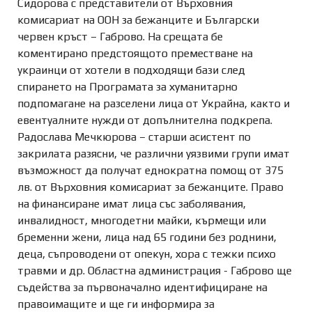
Сидорова с представители от Върховния
комисариат на ООН за бежанците и Български
червен кръст – Габрово. На срещата бе
коментирано предстоящото преместване на
украинци от хотели в подходящи бази след
спирането на Програмата за хуманитарно
подпомагане на разселени лица от Украйна, както и
евентуалните нужди от допълнителна подкрепа.
Радослава Мечкюрова – старши асистент по
закрилата разясни, че различни уязвими групи имат
възможност да получат еднократна помощ от 375
лв. от Върховния комисариат за бежанците. Право
на финансиране имат лица със заболявания,
инвалидност, многодетни майки, кърмещи или
бременни жени, лица над 65 години без роднини,
деца, съпроводени от опекун, хора с тежки психо
травми и др. Областна администрация - Габрово ще
съдейства за първоначално идентифициране на
правоимащите и ще ги информира за