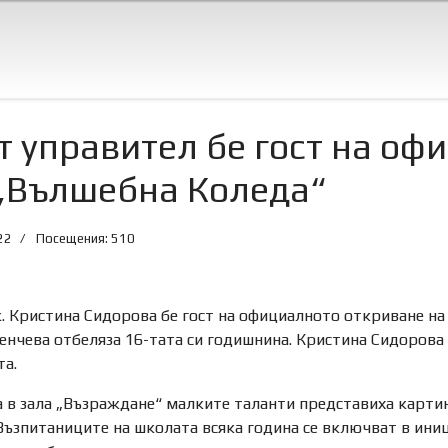
 управител бе гост на оф
„Вълшебна Коледа“
22
Посещения: 510
. Кристина Сидорова бе гост на официалното откриване на
енчева отбеляза 16-тата си годишнина. Кристина Сидорова 
та.
а в зала „Възраждане“ малките таланти представиха картин
Възпитаниците на школата всяка година се включват в иниц