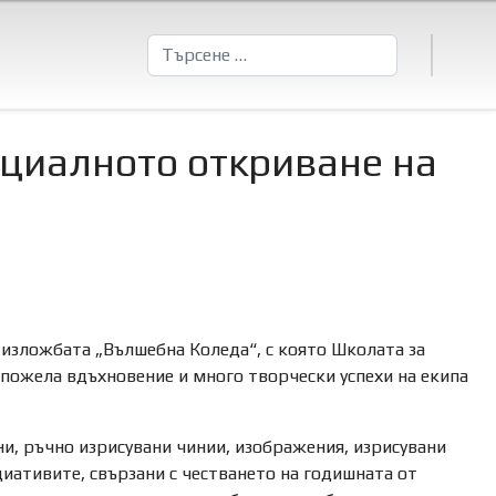
Търсене
ициалното откриване на
 изложбата „Вълшебна Коледа“, с която Школата за
пожела вдъхновение и много творчески успехи на екипа
и, ръчно изрисувани чинии, изображения, изрисувани
иативите, свързани с честването на годишната от