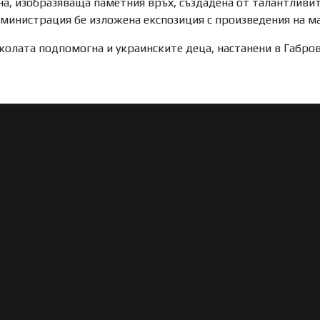
а, изобразяваща паметния връх, създадена от талантливит
дминистрация бе изложена експозиция с произведения на м
колата подпомогна и украинските деца, настанени в Габров