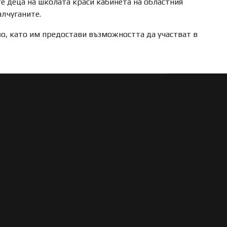
е деца на школата краси кабинета на областния
алчуганите.
о, като им предостави възможността да участват в