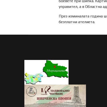
боевете при Шипка. Картин
управител, а в Областна а
През изминалата година ш
безплатни ателиета.