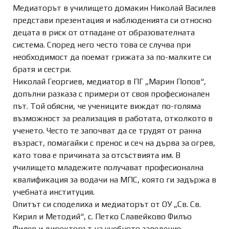
Медиаторът в училището домакин Николай Василев
представи презентация и наблюденията си относно
децата в риск от отпадане от образователната
система. Според него често това се случва при
необходимост да поемат грижата за по-малките си
братя и сестри.
Николай Георгиев, медиатор в ПГ „Марин Попов“,
допълни разказа с примери от своя професионален
път. Той обясни, че учениците виждат по-голяма
възможност за реализация в работата, отколкото в
ученето. Често те започват да се трудят от ранна
възраст, помагайки с пренос и сеч на дърва за огрев,
като това е причината за отсъствията им. В
училището младежите получават професионална
квалификация за водачи на МПС, която ги задържа в
учебната институция.
Опитът си споделиха и медиаторът от ОУ „Св. Св.
Кирил и Методий“, с. Петко Славейково Филъо
Филев и директорът на учебното заведение