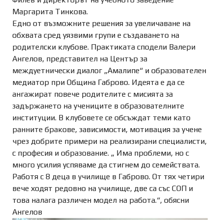
Маргарита Тинкова.
Eдно от възможните решения за увеличаване на
обхвата сред уязвими групи е създаването на
родителски клубове. Практиката сподели Валери
Ангелов, представител на Център за
междуетнически диалог „Амалипе“ и образователен
медиатор при Община Габрово. Идеята е да се
ангажират повече родителите с мисията за
задържането на учениците в образователните
институции. В клубовете се обсъждат теми като
ранните бракове, зависимости, мотивация за учене
чрез добрите примери на реализирани специалисти,
с професия и образование. „ Има проблеми, но с
много усилия успяваме да стигнем до семействата.
Работя с 8 деца в училище в Габрово. От тях четири
вече ходят редовно на училище, две са със СОП и
това налага различен модел на работа.“, обясни
Ангелов