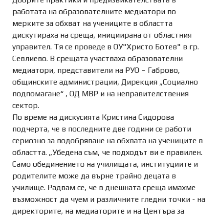
работата на образователните медиатори по
мерките за обхват на учениците в областта
дискутираха на среща, инициирана от областния
управител. Тя се проведе в ОУ"Христо Ботев" в гр.
Севлиево. В срещата участваха образователни
медиатори, представители на РУО – Габрово,
общинските администрации, Дирекция „Социално
подпомагане“ , ОД МВР и на неправителствения
сектор.
По време на дискусията Кристина Сидорова
подчерта, че в последните две години се работи
сериозно за подобряване на обхвата на учениците в
областта. „Убедена съм, че подходът ви е правилен.
Само обединението на училищата, институциите и
родителите може да върне трайно децата в
училище. Радвам се, че в днешната среща имахме
възможност да чуем и различните гледни точки - на
директорите, на медиаторите и на Центъра за