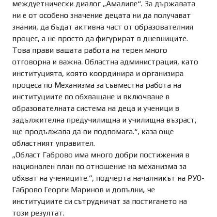
междуетнически диалог „Амалипе“. За държавата
ни е от особено значение децата ни да получават
знания, да бъдат активна част от образователния
процес, а не просто да фигурират в дневниците.
Това прави вашата работа на терен много
отговорна и важна. Областна администрация, като
институцията, която координира и организира
процеса по Механизма за съвместна работа на
институциите по обхващане и включване в
образователната система на деца и ученици в
задължителна предучилищна и училищна възраст,
ще продължава да ви подпомага.“, каза още
областният управител.
„Област Габрово има много добри постижения в
национален план по отношение на механизма за
обхват на учениците.“, подчерта началникът на РУО-
Габрово Георги Маринов и допълни, че
институциите си сътрудничат за постигането на
този резултат.