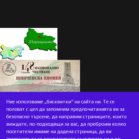
Ние използваме „бисквитки“ на сайта ни. Те се
ползват с цел да запомним предпочитанията ви за
безопасно търсене, да направим страниците, които
виждате, по-подходящи за вас, да преброим колко
accessible
посетители имаме на дадена страница, да ви
помогнем да се регистрирате за услугите ни и др.