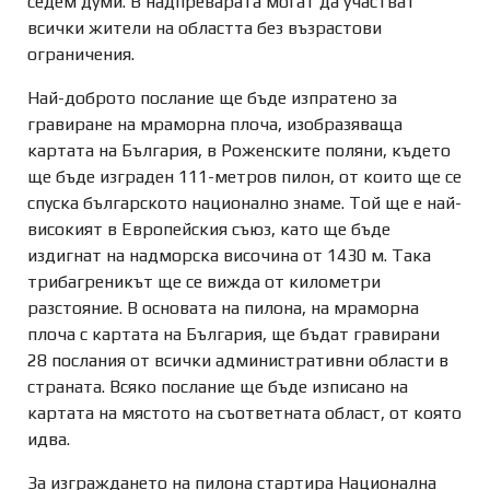
седем думи. В надпреварата могат да участват
всички жители на областта без възрастови
ограничения.
Най-доброто послание ще бъде изпратено за
гравиране на мраморна плоча, изобразяваща
картата на България, в Роженските поляни, където
ще бъде изграден 111-метров пилон, от които ще се
спуска българското национално знаме. Той ще е най-
високият в Европейския съюз, като ще бъде
издигнат на надморска височина от 1430 м. Така
трибагреникът ще се вижда от километри
разстояние. В основата на пилона, на мраморна
плоча с картата на България, ще бъдат гравирани
28 послания от всички административни области в
страната. Всяко послание ще бъде изписано на
картата на мястото на съответната област, от която
идва.
За изграждането на пилона стартира Национална