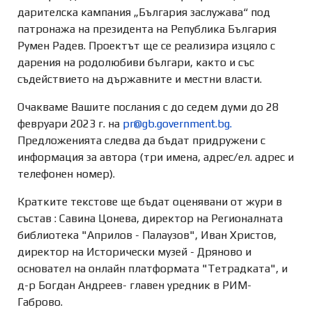
дарителска кампания „България заслужава“ под
патронажа на президента на Република България
Румен Радев. Проектът ще се реализира изцяло с
дарения на родолюбиви българи, както и със
съдействието на държавните и местни власти.
Очакваме Вашите послания с до седем думи до 28
февруари 2023 г. на
pr@gb.government.bg
.
Предложенията следва да бъдат придружени с
информация за автора (три имена, адрес/ел. адрес и
телефонен номер).
Кратките текстове ще бъдат оценявани от жури в
състав : Савина Цонева, директор на Регионалната
библиотека "Априлов - Палаузов", Иван Христов,
директор на Исторически музей - Дряново и
основател на онлайн платформата "Тетрадката", и
д-р Богдан Андреев- главен уредник в РИМ-
Габрово.