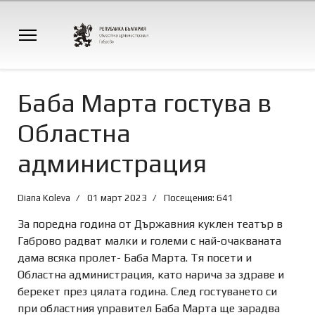
Баба Марта гостува в
Областна
администрация
Diana Koleva
01 март 2023
Посещения: 641
За поредна година от Държавния куклен театър в
Габрово радват малки и големи с най-очакваната
дама всяка пролет- Баба Марта. Тя посети и
Областна администрация, като нарича за здраве и
берекет през цялата година. След гостуването си
при областния управител Баба Марта ще зарадва