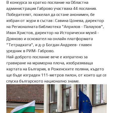
В конкурса за кратко послание на Областна
администрация Габрово участваха 44 послания.
Победителят, пожелал да остане анонимен, бе
избран от жури в състав : Савина Цонева, директор
на Регионалната библиотека "Априлов - Палаузов",
Иван Христов, директор на Исторически музей -
Дряново и основател на онлайн платформата
"Тетрадката", и д-р Богдан Андреев- главен
уредник в РИМ- Габрово.
Най-доброто послание вече е изпратено за
гравиране на мраморна плоча, изобразяваща
картата на България, в Роженските поляни, където
ще бъде изграден 111-метров пилон, от които ще се
спуска българското национално знаме.