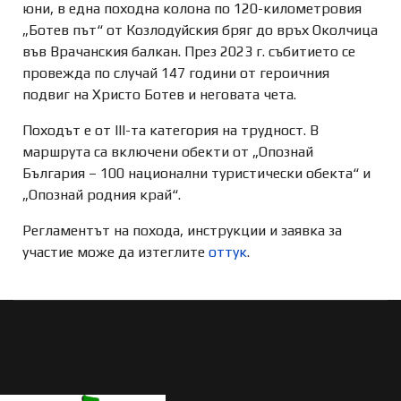
юни, в една походна колона по 120-километровия
„Ботев път“ от Козлодуйския бряг до връх Околчица
във Врачанския балкан. През 2023 г. събитието се
провежда по случай 147 години от героичния
подвиг на Христо Ботев и неговата чета.
Походът е от III-та категория на трудност. В
маршрута са включени обекти от „Опознай
България – 100 национални туристически обекта“ и
„Опознай родния край“.
Регламентът на похода, инструкции и заявка за
участие може да изтеглите
оттук
.