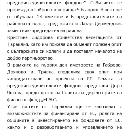
предприсъединителните фондове“. Събитието се
провежда в Габрово в периода 5-6 април. В него ще
се обучават 13 кметове и 6 представителите на
районната власт, сред които и Лазар Дерменджи,
заместник-председател на района.
Кристина Сидорова приветства делегацията от
Тараклия, като им пожела да обменят полезен опит
с българските си колеги и да поставят началото на
добро партньорство.
В рамките на първия ден кметовете на Габрово,
Дряново и Трявна споделиха своя опит при
кандидатстване по проекти на ЕС. Темата за
предприсъединителните фондове представи Дора
Янкова, председател на Съвета на директорите на
финансов фонд „FLAG“.
Утре гостите от Тараклия ще се запознаят с
възможностите за финансиране от ЕС, ролята на
общините в инвестирането на фондовете от ЕС,
както и с разработването и управлението на