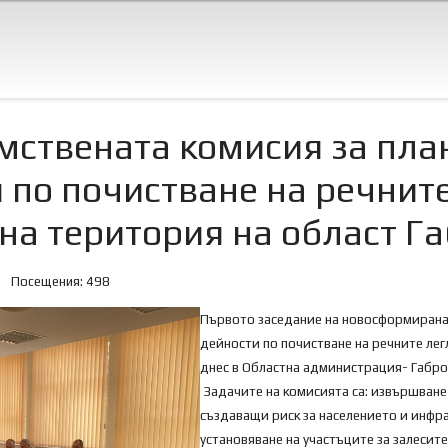
ствената комисия за пла
 по почистване на речните
на територия на област Г
Посещения: 498
Първото заседание на новосформирана
дейности по почистване на речните лег
днес в Областна администрация- Габро
Задачите на комисията са: извършване
създаващи риск за населението и инфра
установяване на участъците за залесит