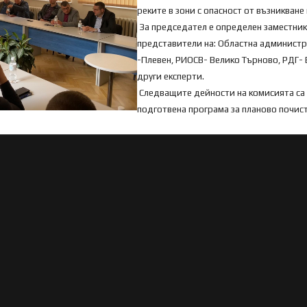
реките в зони с опасност от възникван
За председател е определен заместник
представители на: Областна администр
-Плевен, РИОСВ- Велико Търново, РДГ- 
други експерти.
Следващите дейности на комисията са с
подготвена програма за планово почист