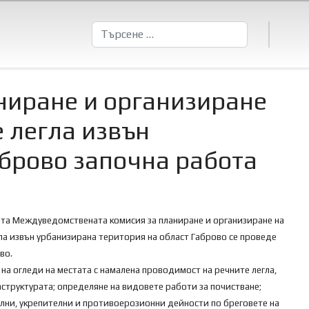
Търсене
ниране и организиране
 легла извън
аброво започна работа
та Междуведомствената комисия за планиране и организиране на
ла извън урбанизирана територия на област Габрово се проведе
во.
 на огледи на местата с намалена проводимост на
речните легла,
структурата; определяне на видовете работи за почистване;
елни, укрепителни и противоерозионни дейности по бреговете на