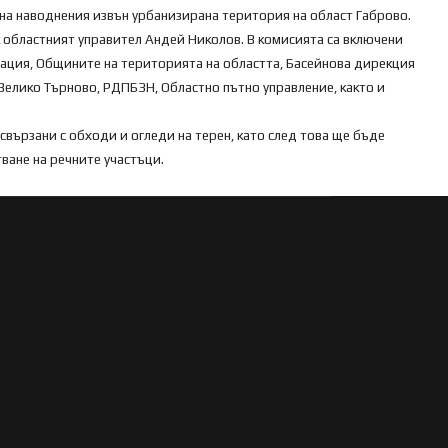
е на наводнения извън урбанизирана територия на област Габрово.
 областният управител Андей Николов. В комисията са включени
ация, Общините на територията на областта, Басейнова дирекция
Велико Търново, РДПБЗН, Областно пътно управление, както и
вързани с обходи и огледи на терен, като след това ще бъде
ване на речните участъци.