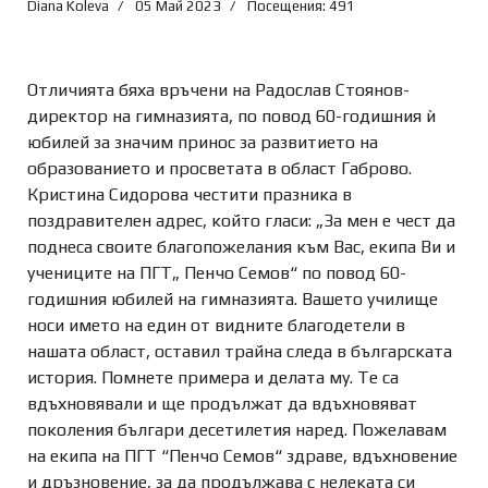
Diana Koleva
05 Май 2023
Посещения: 491
Отличията бяха връчени на Радослав Стоянов-
директор на гимназията, по повод 60-годишния ѝ
юбилей за значим принос за развитието на
образованието и просветата в област Габрово.
Кристина Сидорова честити празника в
поздравителен адрес, който гласи: „За мен е чест да
поднеса своите благопожелания към Вас, екипа Ви и
учениците на ПГТ„ Пенчо Семов“ по повод 60-
годишния юбилей на гимназията. Вашето училище
носи името на един от видните благодетели в
нашата област, оставил трайна следа в българската
история. Помнете примера и делата му. Те са
вдъхновявали и ще продължат да вдъхновяват
поколения българи десетилетия наред. Пожелавам
на екипа на ПГТ “Пенчо Семов“ здраве, вдъхновение
и дръзновение, за да продължава с нелеката си