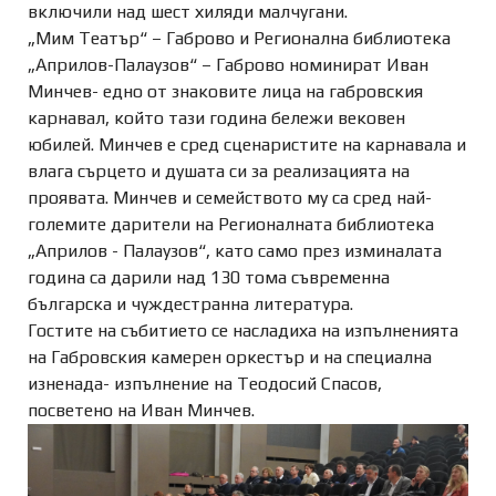
включили над шест хиляди малчугани.
„Мим Театър“ – Габрово и Регионална библиотека
„Априлов-Палаузов“ – Габрово номинират Иван
Минчев- едно от знаковите лица на габровския
карнавал, който тази година бележи вековен
юбилей. Минчев е сред сценаристите на карнавала и
влага сърцето и душата си за реализацията на
проявата. Минчев и семейството му са сред най-
големите дарители на Регионалната библиотека
„Априлов - Палаузов“, като само през изминалата
година са дарили над 130 тома съвременна
българска и чуждестранна литература.
Гостите на събитието се насладиха на изпълненията
на Габровския камерен оркестър и на специална
изненада- изпълнение на Теодосий Спасов,
посветено на Иван Минчев.