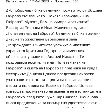
Diana Koleva
17 Май 2023
Посещения: 535
270 поборници бяха отличени посмъртно от Община
Габрово със званието „Почетен гражданин на
Габрово“. Музеят „Дом на хумора и сатирата“,
Виктория Петрова и Иван Минчев получиха
„Почетен знак на Габрово“. Отличията бяха връчени
днес на тържествена церемония в зала
„Възраждане“. Събитието уважиха областният
управител Кристина Сидорова и заместник
областният управител Андрей Николов. Те
поздравиха носителите на „Почетен знак на
Габрово“ и кмета на Габрово за празника на града.
Историкът Даниела Цонева представи накратко
участвалите в организацията на въстания през
втората половина на 19.век от Габрово. Цонева
извършва проучването на имената на въстаниците в
Габровско, след като Ружа Партинкова- Любенова
внася предложение за посмъртно удостояване със