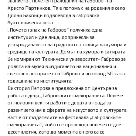
званието „Почетен гражданин на Габрово“ на
Христо Партинков. Тя е потомък на родения в село
Долни Бакойци подвоевода в габровска
бунтовническа чета.
„Почетен знак на Габрово“ получиха една
институция и две лица, допринесли за
утвърждаването на града като столица на хумора и
средище на културата. Домът на хумора и сатирата
бе номиран от Технически университет- Габрово за
ролята на музея в издигането на националния и
световен авторитет на Габрово и по повод 50-тата
годишнина на институцията.
Виктория Петрова е предложена от Центъра за
работа с деца „Габровските смехоранчета. Повече
от половин век тя работи с децата в града за
развитието им в сферата на изкуството и културата.
Част е от създателите на фестивала „Габровските
смехоранчета", който се провежда повече от две
десетилетия, като до момента в него са се