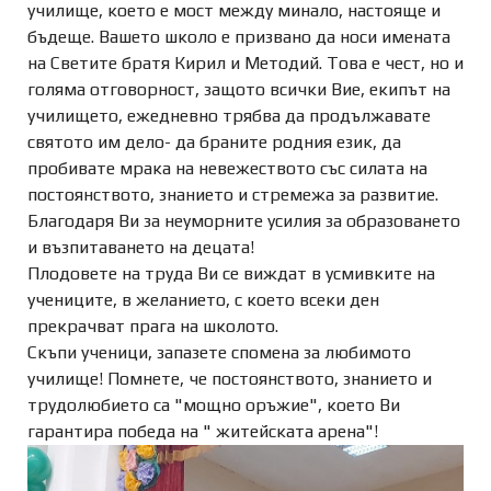
училище, което е мост между минало, настояще и
бъдеще. Вашето школо е призвано да носи имената
на Светите братя Кирил и Методий. Това е чест, но и
голяма отговорност, защото всички Вие, екипът на
училището, ежедневно трябва да продължавате
святото им дело- да браните родния език, да
пробивате мрака на невежеството със силата на
постоянството, знанието и стремежа за развитие.
Благодаря Ви за неуморните усилия за образоването
и възпитаването на децата!
Плодовете на труда Ви се виждат в усмивките на
учениците, в желанието, с което всеки ден
прекрачват прага на школото.
Скъпи ученици, запазете спомена за любимото
училище! Помнете, че постоянството, знанието и
трудолюбието са "мощно оръжие", което Ви
гарантира победа на " житейската арена"!