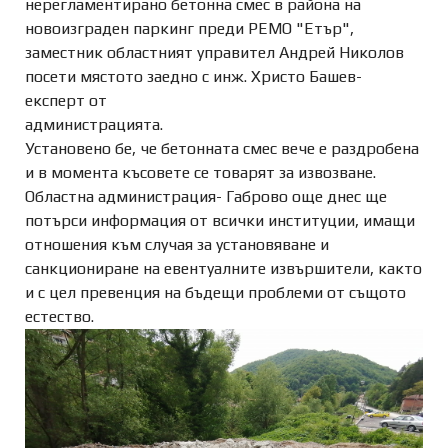
нерегламентирано бетонна смес в района на
новоизграден паркинг преди РЕМО "Етър",
заместник областният управител Андрей Николов
посети мястото заедно с инж. Христо Башев-
експерт от
администрацията.
Установено бе, че бетонната смес вече е раздробена
и в момента късовете се товарят за извозване.
Областна администрация- Габрово още днес ще
потърси информация от всички институции, имащи
отношения към случая за установяване и
санкциониране на евентуалните извършители, както
и с цел превенция на бъдещи проблеми от същото
естество.