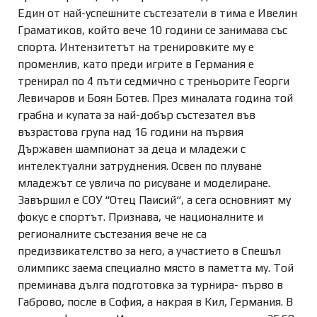
Един от най-успешните състезатели в тима е Ивелин
Граматиков, който вече 10 години се занимава със
спорта. Интензитетът на тренировките му е
променлив, като преди игрите в Германия е
тренирал по 4 пъти седмично с треньорите Георги
Левичаров и Боян Ботев. През миналата година той
грабна и купата за най-добър състезател във
възрастова група над 16 години на първия
Държавен шампионат за деца и младежи с
интелектуални затруднения. Освен по плуване
младежът се увлича по рисуване и моделиране.
Завършил е СОУ “Отец Паисий“, а сега основният му
фокус е спортът. Признава, че националните и
регионалните състезания вече не са
предизвикателство за него, а участието в Спешъл
олимпикс заема специално място в паметта му. Той
преминава дълга подготовка за турнира- първо в
Габрово, после в София, а накрая в Кил, Германия. В