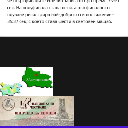
четвъртфиналите Ивелин записа второ време 35:69
сек. На полуфинала става пети, а във финалното
плуване регистрира най-доброто си постижение–
35:37 сек, с което става шести в световен мащаб.