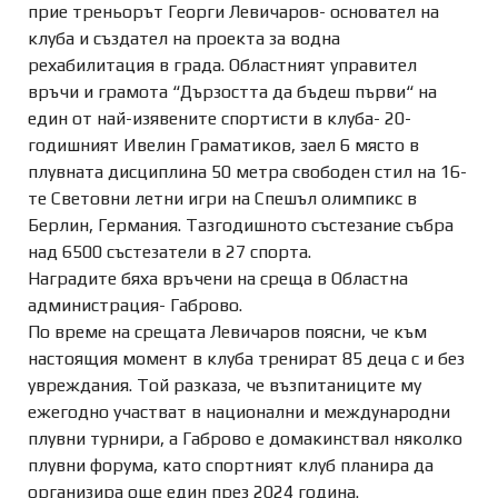
прие треньорът Георги Левичаров- основател на
клуба и създател на проекта за водна
рехабилитация в града. Областният управител
връчи и грамота “Дързостта да бъдеш първи“ на
един от най-изявените спортисти в клуба- 20-
годишният Ивелин Граматиков, заел 6 място в
плувната дисциплина 50 метра свободен стил на 16-
те Световни летни игри на Спешъл олимпикс в
Берлин, Германия. Тазгодишното състезание събра
над 6500 състезатели в 27 спорта.
Наградите бяха връчени на среща в Областна
администрация- Габрово.
По време на срещата Левичаров поясни, че към
настоящия момент в клуба тренират 85 деца с и без
увреждания. Той разказа, че възпитаниците му
ежегодно участват в национални и международни
плувни турнири, а Габрово е домакинствал няколко
плувни форума, като спортният клуб планира да
организира още един през 2024 година.