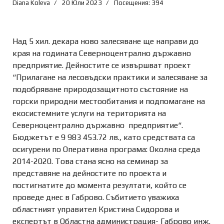
Diana Koleva
20 Юли 2023
Посещения: 394
Над 5 хил. декара ново залесяване ще направи до
края на годината Северноцентрално държавно
предприятие. Дейностите се извършват проект
“Прилагане на лесовъдски практики и залесяване за
подобряване природозащитното състояние на
горски природни местообитания и подпомагане на
екосистемните услуги на територията на
Северноцентрално държавно предприятие“.
Бюджетът е 9 983 453.72 лв., като средствата са
осигурени по Оперативна програма: Околна среда
2014-2020. Това стана ясно на семинар за
представяне на дейностите по проекта и
постигнатите до момента резултати, който се
проведе днес в Габрово. Събитието уважиха
областният управител Кристина Сидорова и
експертът в Областна администрация- Габрово инж.