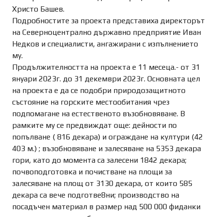
Христо Башев.
Подробностите за проекта представиха директорът
на Северноцентрално държавно предприятие Иван
Недков и специалисти, ангажирани с изпълнението
му.
Продължителността на проекта е 11 месеца.- от 31
януари 2023г. до 31 декември 2023г. Основната цел
на проекта е да се подобри природозащитното
състояние на горските местообитания чрез
подпомагане на естественото възобновяване. В
рамките му се предвиждат още: дейности по
попълване ( 816 декара) и ограждане на култури (42
403 м.) ; възобновяване и залесяване на 5353 декара
гори, като до момента са залесени 1842 декара;
почвоподготовка и почистване на площи за
залесяване на площ от 3130 декара, от които 585
декара са вече подготве8ни; производство на
посадъчен материал в размер над 500 000 фиданки