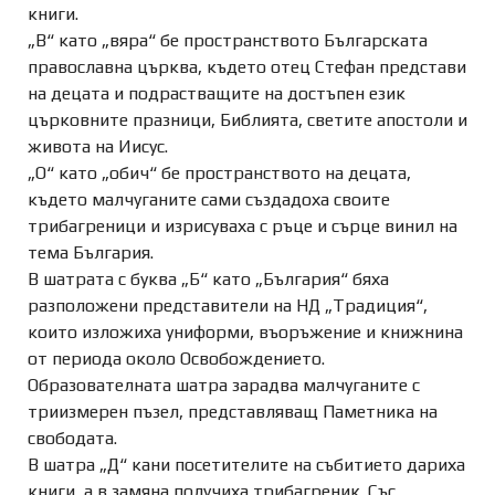
книги.
„В“ като „вяра“ бе пространството Българската
православна църква, където отец Стефан представи
на децата и подрастващите на достъпен език
църковните празници, Библията, светите апостоли и
живота на Иисус.
„О“ като „обич“ бе пространството на децата,
където малчуганите сами създадоха своите
трибагреници и изрисуваха с ръце и сърце винил на
тема България.
В шатрата с буква „Б“ като „България“ бяха
разположени представители на НД „Традиция“,
които изложиха униформи, въоръжение и книжнина
от периода около Освобождението.
Образователната шатра зарадва малчуганите с
триизмерен пъзел, представляващ Паметника на
свободата.
В шатра „Д“ кани посетителите на събитието дариха
книги, а в замяна получиха трибагреник. Със