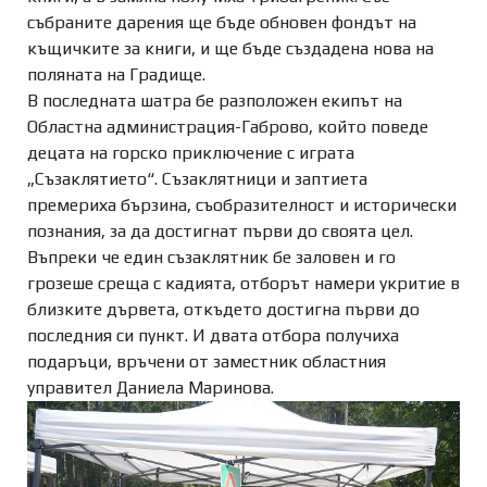
събраните дарения ще бъде обновен фондът на
къщичките за книги, и ще бъде създадена нова на
поляната на Градище.
В последната шатра бе разположен екипът на
Областна администрация-Габрово, който поведе
децата на горско приключение с играта
„Съзаклятието“. Съзаклятници и заптиета
премериха бързина, съобразителност и исторически
познания, за да достигнат първи до своята цел.
Въпреки че един съзаклятник бе заловен и го
грозеше среща с кадията, отборът намери укритие в
близките дървета, откъдето достигна първи до
последния си пункт. И двата отбора получиха
подаръци, връчени от заместник областния
управител Даниела Маринова.