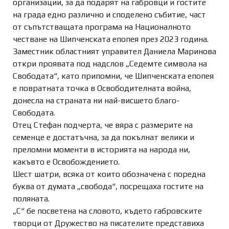
организации, за да подарят на габровци и гостите
на града едно различно и споделено събитие, част
от съпътстващата програма на Националното
честване на Шипченската епопея през 2023 година.
Заместник областният управител Даниела Маринова
откри проявата под надслов „Седемте символа на
Свободата“, като припомни, че Шипченската
епопея
е повратната точка в Освободителната война,
донесла на страната ни най-висшето благо-
Свободата.
Отец Стефан подчерта, че вяра с размерите на
семенце е достатъчна, за да покълнат велики и
преломни моменти в историята на народа ни,
какъвто е Освобождението.
Шест шатри, всяка от които обозначена с поредна
буква от думата „свобода“, посрещаха гостите на
поляната.
„С“ бе посветена на словото, където габровските
творци от Дружество на писателите представиха