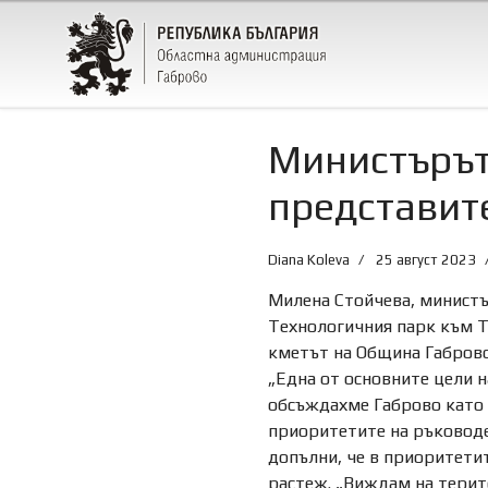
Министърът
представите
Diana Koleva
25 август 2023
Милена Стойчева, министър
Технологичния парк към Те
кметът на Община Габрово
„Една от основните цели 
обсъждахме Габрово като р
приоритетите на ръководен
допълни, че в приоритети
растеж. „Виждам на терит