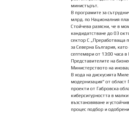
министърът.
В програмите за сътруднич
млрд. по Националния план
Стойчева разясни, че в мо
кандидатстване до 03 окт
сектор С „Преработваща п
за Северна България, като
септември от 13:00 часа в
Представителите на бизне
Министерството на иновац
В хода на дискусията Мил
модернизация“ от област Г
проекти от Габровска обл
киберсигурността в малки
възстановяване и устойчив
процес подбор и одобрени