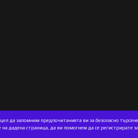
с цел да запомним предпочитанията ви за безопасно търсен
на дадена страница, да ви помогнем да се регистрирате за 