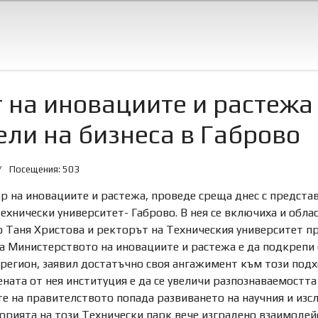
 на иновациите и растежа
ли на бизнеса в Габрово
Посещения: 503
 на иновациите и растежа, проведе среща днес с представи
хнически университет- Габрово. В нея се включиха и обла
 Таня Христова и ректорът на Техническия университет п
на Министерството на иновациите и растежа е да подкрепи 
егион, заявил достатъчно своя ангажимент към този подхо
ата от нея институция е да се увеличи разпознаваемостта
те на правителството попада развиването на научния и изс
орията на този Технически парк вече изградено взаимодей