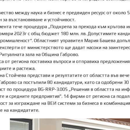
ество между наука и бизнес е предвиден ресурс от около 
 за възстановяване и устойчивост.
мента тече процедура „Подкрепа за прехода към кръгова и
омври 2023г с общ бюджет 180 млн. лв. Допустимите канди
ромишленост“. Областният управител Мария Башева допъл
 експерти от министерството ще дадат насоки на заинтерес
 Ритуалната зала на Община Габрово.
са от региона поставиха въпроси и отправиха предложени
иите и растежа.
ена Стойчева представи и резултатите от областта във ве
аброво са постъпили 80 кандидатури, като са одобрени 30 з
аст по процедура BG-RRP-3.005 „Решения в областта на и
те и средните предприятия”. 14 фирми от региона са подал
ост за изграждане на ВЕИ системи за бизнеса в комбинация 
е на кандидатите.