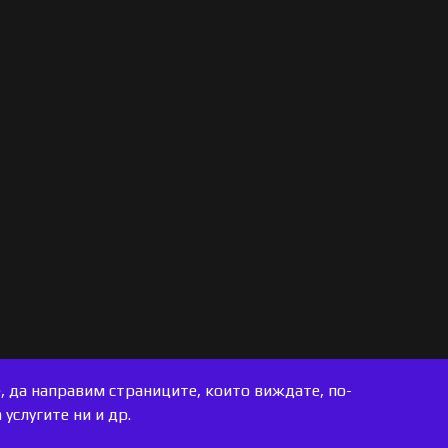
е, да направим страниците, които виждате, по-
услугите ни и др.