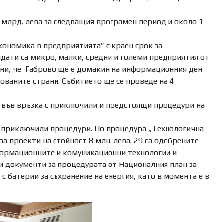
5 млрд. лева за следващия програмен период и около 1
кономика в предприятията” с краен срок за
дати са микро, малки, средни и големи предприятия от
ни, че Габрово ще е домакин на информационния ден
ованите страни. Събитието ще се проведе на 4
я във връзка с приключили и предстоящи процедури на
че приключили процедури. По процедура „Технологична
а проекти на стойност 8 млн. лева. 29 са одобрените
нформационните и комуникационни технологии и
и документи за процедурата от Националния план за
с батерии за съхранение на енергия, като в момента е в