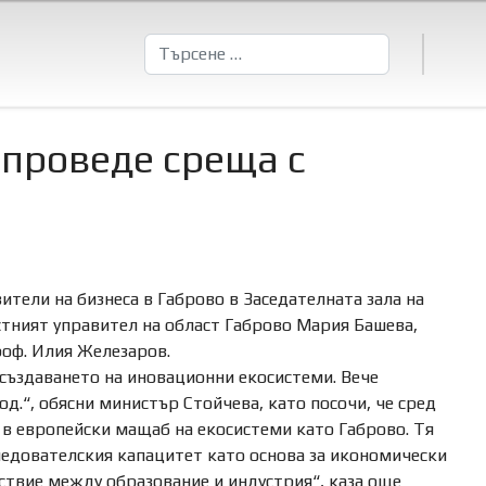
Търсене
 проведе среща с
тели на бизнеса в Габрово в Заседателната зала на
стният управител на област Габрово Мария Башева,
роф. Илия Железаров.
създаването на иновационни екосистеми. Вече
д.“, обясни министър Стойчева, като посочи, че сред
 в европейски мащаб на екосистеми като Габрово. Тя
ледователския капацитет като основа за икономически
ствие между образование и индустрия“, каза още