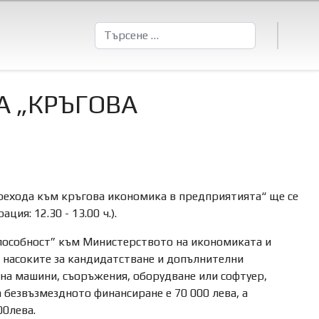
Търсене
 „КРЪГОВА
рехода към кръгова икономика в предприятията“ ще се
ия: 12.30 - 13.00 ч.).
пособност” към Министерството на икономиката и
насоките за кандидатстване и допълнителни
е на машини, съоръжения, оборудване или софтуер,
безвъзмездното финансиране е 70 000 лева, а
00лева.