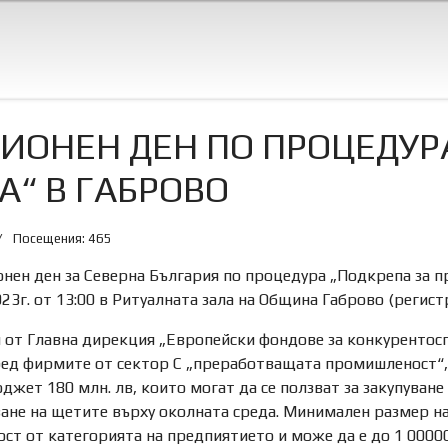
ОНЕН ДЕН ПО ПРОЦЕДУРА
“ В ГАБРОВО
Посещения: 465
ен ден за Северна България по процедура „Подкрепа за п
3г. от 13:00 в Ритуалната зала на Община Габрово (регистрац
 от Главна дирекция „Европейски фондове за конкурентос
ед фирмите от сектор С „преработващата промишленост“, 
юджет 180 млн. лв, които могат да се ползват за закупуван
ане на щетите върху околната среда. Минимален размер на 
ст от категорията на предпиятието и може да е до 1 0000