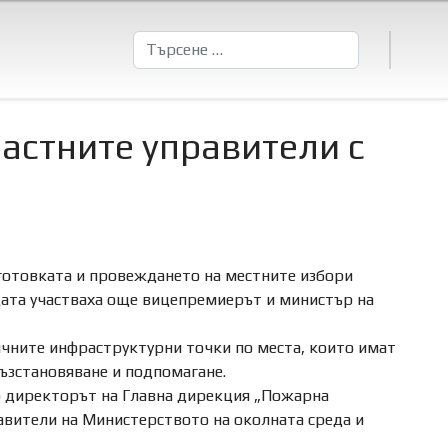
Търсене
астните управители с
готовката и провеждането на местните избори
щата участваха още вицепремиерът и министър на
ичните инфраструктурни точки по места, които имат
ъзстановяване и подпомагане.
о директорът на Главна дирекция „Пожарна
авители на Министерството на околната среда и