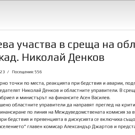
ва участва в среща на обл
кад. Николай Денков
023
Посещения: 556
но точки по места, реакцията при бедствия и аварии, под
едателят Николай Денков и областните управители. В сре
бриел и министърът на финансите Асен Василев.
решено областните управители да направят преглед на крит
инансиране по линия на Междуведомствената комисия за в
при бедствия и превенцията в дискусията се включиха същ
населението“ главен комисар Александър Джартов и предст