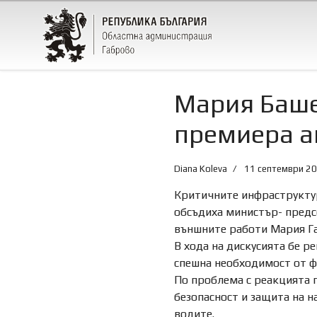
Мария Баше
премиера а
Diana Koleva
11 септември 2
Критичните инфраструктур
обсъдиха министър- предс
външните работи Мария Га
В хода на дискусията бе 
спешна необходимост от ф
По проблема с реакцията 
безопасност и защита на 
водите.