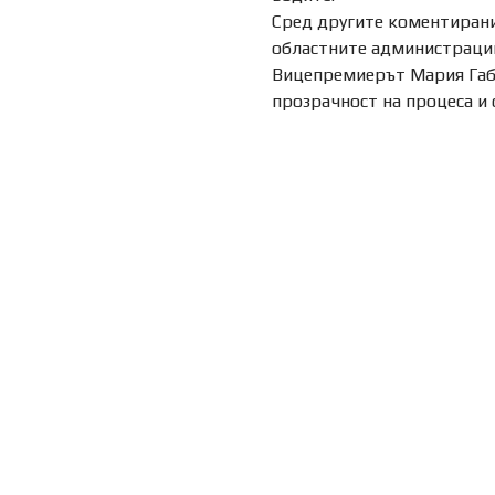
Сред другите коментирани
областните администрации
Вицепремиерът Мария Габр
прозрачност на процеса и