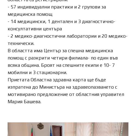
- 57 индивидуални практики и 2 групови за
медицинска помощ
- 14 медицински, 1 дентален и 3 диагностично-
консултативни центъра
- 2 медико-диагностични лаборатории и 20 медико-
технически.
В областта има Център за спешна медицинска
помощ с разкрити четири филиала- по един във
всяка община. Броят на спешните екипи е 10- 7
мобилни и 3 стационарни.
Приетата Областна здравна карта ще бъде
изпратена до Министъра на здравеопазването с
мотивирано предложение от областния управител
Мария Башева.