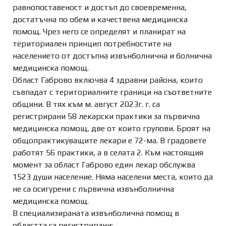
равнопоставеност и достъп до своевременна,
достатъчна по обем и качествена медицинска
помощ. Чрез него се определят и планират на
териториален принцип потребностите на
населението от достъпна извънболнична и болнична
медицинска помощ.
Област Габрово включва 4 здравни района, които
съвпадат с териториалните граници на съответните
общини. В тях към м. август 2023г. г. са
регистрирани 58 лекарски практики за първична
медицинска помощ, две от които групови. Броят на
общопрактикуващите лекари е 72-ма. В градовете
работят 56 практики, а в селата 2. Към настоящия
момент за област Габрово един лекар обслужва
1523 души население. Няма населени места, които да
не са осигурени с първична извънболнична
медицинска помощ.
В специализираната извънболична помощ в
областта са регистрирани: