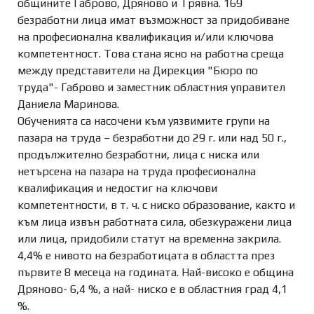
общините Габрово, Дряново и Трявна. 169
безработни лица имат възможност за придобиване
на професионална квалификация и/или ключова
компетентност. Това стана ясно на работна среща
между представители на Дирекция "Бюро по
труда"- Габрово и заместник областния управител
Даниела Маринова.
Обученията са насочени към уязвимите групи на
пазара на труда – безработни до 29 г. или над 50 г.,
продължително безработни, лица с ниска или
нетърсена на пазара на труда професионална
квалификация и недостиг на ключови
компетентности, в т. ч. с ниско образование, както и
към лица извън работната сила, обезкуражени лица
или лица, придобили статут на временна закрила.
4,4% е нивото на безработицата в областта през
първите 8 месеца на годината. Най-високо е община
Дряново- 6,4 %, а най- ниско е в областния град 4,1
%.