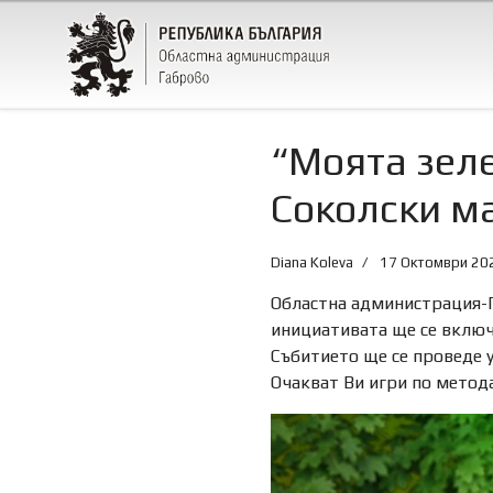
“Моята зеле
Соколски м
Diana Koleva
17 Октомври 20
Областна администрация-Га
инициативата ще се включ
Събитието ще се проведе у
Очакват Ви игри по метода