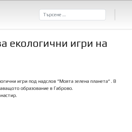
Търсене
за екологични игри на
гични игри под надслов “Моята зелена планета“ . В
аващото образование в Габрово.
анастир.