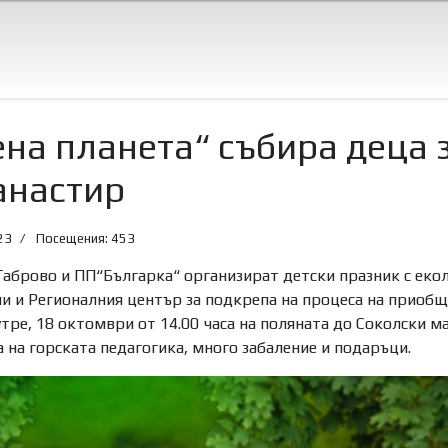
на планета“ събира деца 
анастир
23
Посещения: 453
брово и ПП“Българка“ организират детски празник с еколо
и и Регионалния център за подкрепа на процеса на приобщ
тре, 18 октомври от 14.00 часа на поляната до Соколски м
 на горската педагогика, много забаление и подаръци.