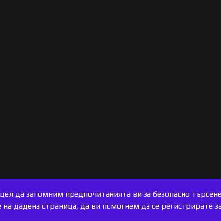
с цел да запомним предпочитанията ви за безопасно търсен
на дадена страница, да ви помогнем да се регистрирате за 