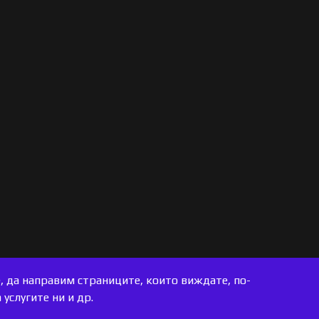
е, да направим страниците, които виждате, по-
услугите ни и др.