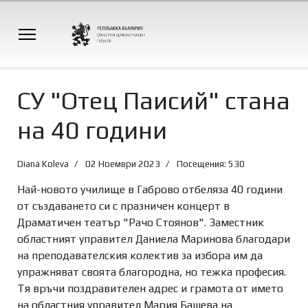
СУ "Отец Паисий" стана
на 40 години
Diana Koleva
02 Ноември 2023
Посещения: 530
Най-новото училище в Габрово отбеляза 40 години
от създаването си с празничен концерт в
Драматичен театър "Рачо Стоянов". Заместник
областният управител Даниела Маринова благодари
на преподавателския колектив за избора им да
упражняват своята благородна, но тежка професия.
Тя връчи поздравителен адрес и грамота от името
на областния управител Мария Башева на